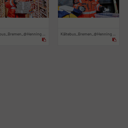
Kältebus_Bremen_@Henning Stauch_7.12.2022_4
Kältebus_Bremen_@Henning Stauch_7.12.2022_6