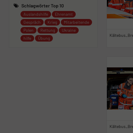
Schlagwörter Top 10
Auslandshilfe
Ehrenamt
Gespräch
Krieg
Mitarbeitende
Polen
Rettung
Ukraine
hilfe
Übung