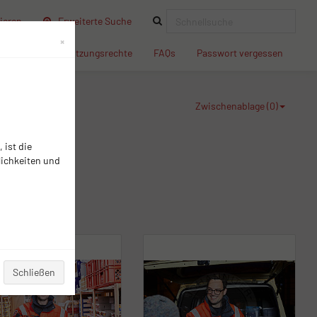
(current)
ieren
Erweiterte Suche
×
(current)
(current)
(current)
(current
dingungen
Nutzungsrechte
FAQs
Passwort vergessen
Zwischenablage (
0
)
 ist die
lichkeiten und
Schließen