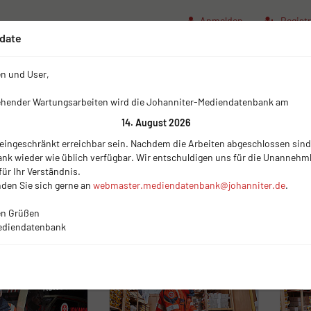
Anmelden
Registr
date
(current)
Impressum
Nutzungsbe
n und User,
ehender Wartungsarbeiten wird die Johanniter-Mediendatenbank am
14. August 2026
Lebensmittel
 eingeschränkt erreichbar sein. Nachdem die Arbeiten abgeschlossen sind,
k wieder wie üblich verfügbar. Wir entschuldigen uns für die Unannehm
ittel
- 6 Medien
ür Ihr Verständnis.
den Sie sich gerne an
webmaster.mediendatenbank@johanniter.de
.
icht × 24
Sortierung (Neueste zuerst)
Auswahl
en Grüßen
ediendatenbank