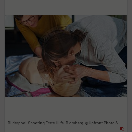
Bilderpool-Shooting Erste Hilfe_Blomberg_@Upfront Photo & Film GmbH_23.09.2021_6