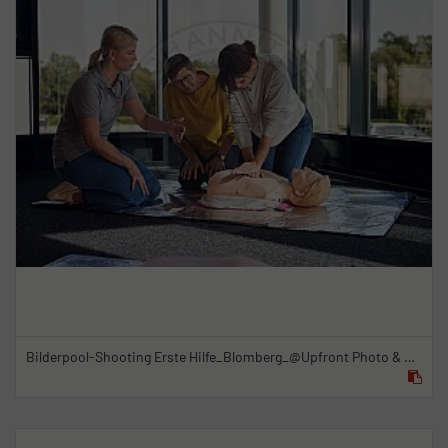
Bilderpool-Shooting Erste Hilfe_Blomberg_@Upfront Photo & Film GmbH_23.09.2021_4