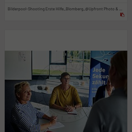
Bilderpool-Shooting Erste Hilfe_Blomberg_@Upfront Photo & Film GmbH_23.09.2021_7