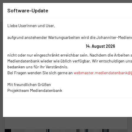
Software-Update
Liebe Userinnen und User,
Zwischenablage (
0
)
Mediennavigation
aufgrund anstehender Wartungsarbeiten wird die Johanniter-Medie
14. August 2026
Schlagwort
Ausbilder
nicht oder nur eingeschränkt erreichbar sein. Nachdem die Arbeiten a
Mediendatenbank wieder wie üblich verfügbar. Wir entschuldigen un
Ausbilder
- 4 Medien
bedanken uns für Ihr Verständnis.
Bei Fragen wenden Sie sich gerne an
webmaster.mediendatenbank@j
Miniaturansicht × 24
Sortierung (Neueste zuerst)
Mit freundlichen Grüßen
Projektteam Mediendatenbank
Auswahl