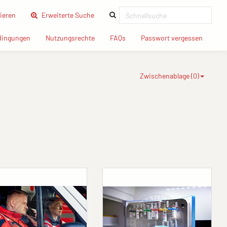
(current)
ieren
Erweiterte Suche
(current)
(current)
(current)
(current
dingungen
Nutzungsrechte
FAQs
Passwort vergessen
Zwischenablage (
0
)