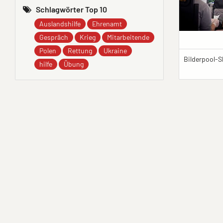
Schlagwörter Top 10
Auslandshilfe
Ehrenamt
Gespräch
Krieg
Mitarbeitende
Polen
Rettung
Ukraine
hilfe
Übung