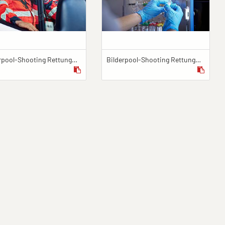
Bilderpool-Shooting Rettungsdienst_Blomberg_@Upfront Photo & Film GmbH_22.09.2021_15
Bilderpool-Shooting Rettungsdienst_Blomberg_@Upfront Photo & Film GmbH_22.09.2021_37