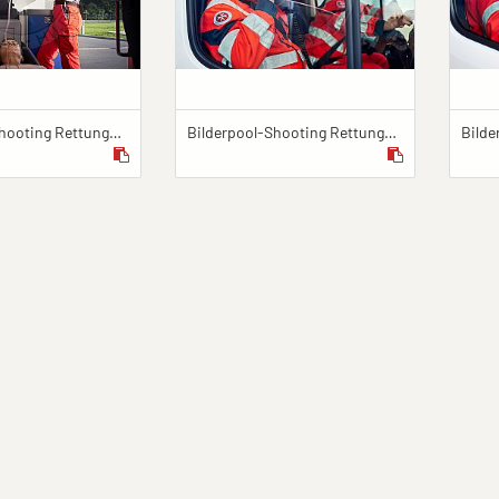
Bilderpool-Shooting Rettungsdienst_Blomberg_@Upfront Photo & Film GmbH_22.09.2021_5
Bilderpool-Shooting Rettungsdienst_Blomberg_@Upfront Photo & Film GmbH_22.09.2021_13