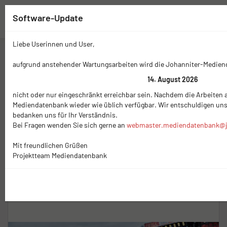
Software-Update
Liebe Userinnen und User,
Zwischenablage (
0
)
Mediennavigation
aufgrund anstehender Wartungsarbeiten wird die Johanniter-Medie
14. August 2026
Schlagwort
Versorgung
nicht oder nur eingeschränkt erreichbar sein. Nachdem die Arbeiten a
Mediendatenbank wieder wie üblich verfügbar. Wir entschuldigen un
Versorgung
- 7 Medien
bedanken uns für Ihr Verständnis.
Bei Fragen wenden Sie sich gerne an
webmaster.mediendatenbank@j
Miniaturansicht × 24
Sortierung (Neueste zuerst)
Mit freundlichen Grüßen
Projektteam Mediendatenbank
Auswahl