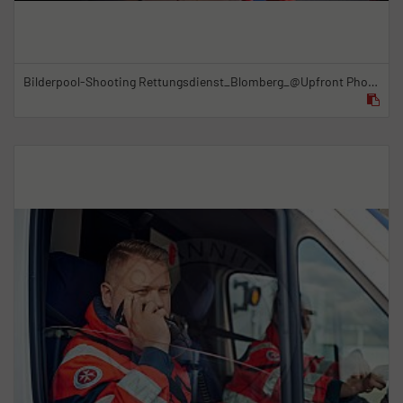
Bilderpool-Shooting Rettungsdienst_Blomberg_@Upfront Photo & Film GmbH_22.09.2021_5