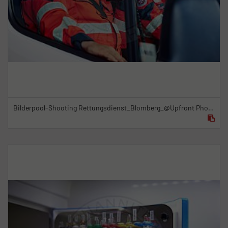
Bilderpool-Shooting Rettungsdienst_Blomberg_@Upfront Photo & Film GmbH_22.09.2021_15