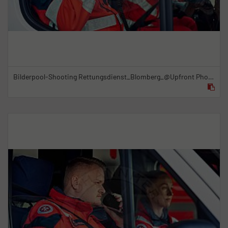
Bilderpool-Shooting Rettungsdienst_Blomberg_@Upfront Photo & Film GmbH_22.09.2021_13