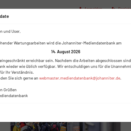
Anmelden
Registr
date
(current)
Impressum
Nutzungsbe
n und User,
ehender Wartungsarbeiten wird die Johanniter-Mediendatenbank am
14. August 2026
 eingeschränkt erreichbar sein. Nachdem die Arbeiten abgeschlossen sind,
Zurück
k wieder wie üblich verfügbar. Wir entschuldigen uns für die Unannehm
ür Ihr Verständnis.
den Sie sich gerne an
webmaster.mediendatenbank@johanniter.de
.
en Grüßen
ediendatenbank