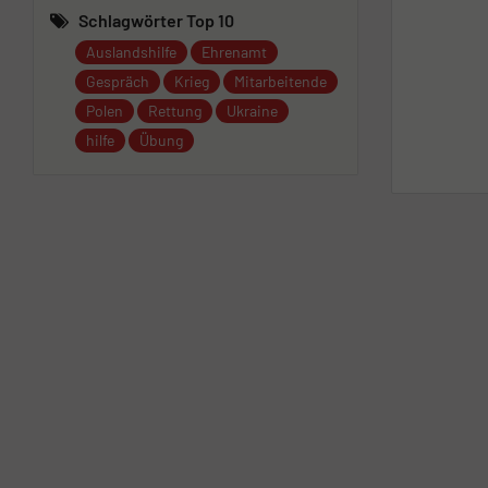
Schlagwörter Top 10
Auslandshilfe
Ehrenamt
Gespräch
Krieg
Mitarbeitende
Polen
Rettung
Ukraine
hilfe
Übung