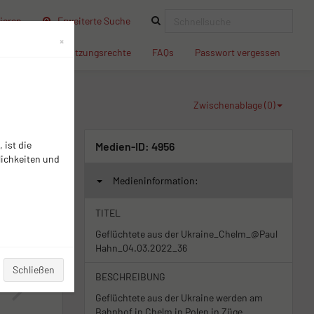
(current)
ieren
Erweiterte Suche
×
(current)
(current)
(current)
(current
dingungen
Nutzungsrechte
FAQs
Passwort vergessen
Zwischenablage (
0
)
 ist die
Medien-ID:
4956
lichkeiten und
Medieninformation:
TITEL
Geflüchtete aus der Ukraine_Chelm_@Paul
Hahn_04.03.2022_36
Schließen
BESCHREIBUNG
Geflüchtete aus der Ukraine werden am
Bahnhof in Chelm in Polen in Züge