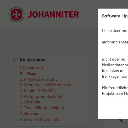
Software-Up
Liebe Userinne
aufgrund anst
nicht oder nur
Kollektionen
Mediendatenban
1. Hausnotruf
bedanken uns f
10. Pflege
Bei Fragen wen
2. Pflege & Begleitung
3. Rettungs- und Fahrdienste
Mit freundlich
4. Ukraine-Hilfe 2022
Projektteam M
5. Rettungshundestaffel
6. Kältehilfe
7. Erste-Hilfe-Ausbildung
8. Ehrenamt
9. Bevölkerungsschutz