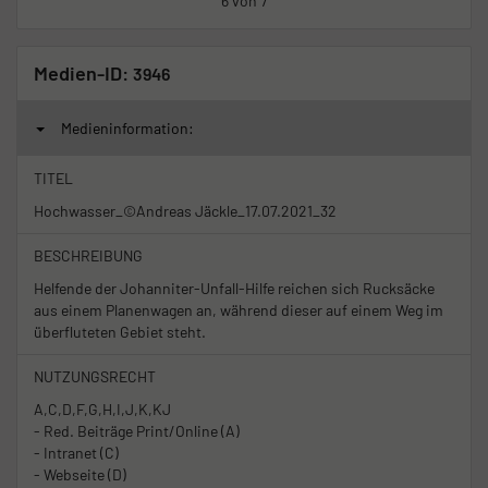
6 von 7
Medien-ID:
3946
Medieninformation:
TITEL
Hochwasser_©Andreas Jäckle_17.07.2021_32
BESCHREIBUNG
Helfende der Johanniter-Unfall-Hilfe reichen sich Rucksäcke
aus einem Planenwagen an, während dieser auf einem Weg im
überfluteten Gebiet steht.
NUTZUNGSRECHT
A,C,D,F,G,H,I,J,K,KJ
- Red. Beiträge Print/Online (A)
- Intranet (C)
- Webseite (D)