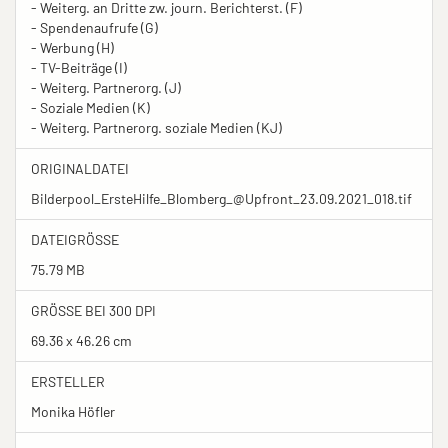
- Weiterg. an Dritte zw. journ. Berichterst. (F)
- Spendenaufrufe (G)
- Werbung (H)
- TV-Beiträge (I)
- Weiterg. Partnerorg. (J)
- Soziale Medien (K)
- Weiterg. Partnerorg. soziale Medien (KJ)
ORIGINALDATEI
Bilderpool_ErsteHilfe_Blomberg_@Upfront_23.09.2021_018.tif
DATEIGRÖSSE
75.79 MB
GRÖSSE BEI 300 DPI
69.36 x 46.26 cm
ERSTELLER
Monika Höfler